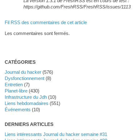
La version 1.3.1 de FreshRSS est en cours de test :
https://github.com/FreshRSS/FreshRSS/issues/1113
Fil RSS des commentaires de cet article
Les commentaires sont fermés.
CATÉGORIES
Journal du hacker
(576)
dysfonctionnement
(8)
Entretien
(7)
planet-libre
(430)
Infrastructure du Jdh
(10)
liens hebdomadaires
(551)
événements
(10)
DERNIERS ARTICLES
Liens intéressants Journal du hacker semaine #31