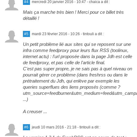
#4
mercredi 20 janvier 2016 - 10:47
- chaica a dit :
Mais ça marche très bien ! Merci pour ce billet très
détaillé !
#5
mardi 23 février 2016 - 10:26
- tintouli a dit :
Un petit problème lié aux sites qui se reposent sur une
infra comme feedproxy pour leurs flux RSS (toolinux,
internet actu) : l'url proposée dans la page Jdh est celle
de feedproxy, et pas celle de l'article final.
C'est pas super propre, je ne sais pas à quel niveau on
pourrait gérer ce problème (dans freshrss ou dans le
prétraitement du Jdh, qui enlève par exemple les
queries superflues des liens proposés (comme ?
utm_source=feedburner&utm_medium=feed&utm_camp
...)
A creuser ...
#6
jeudi 10 mars 2016 - 21:18
- tintouli a dit :