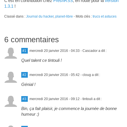
C'est en contribution chez
FreshRSS
, en route pour la
version
1.3.1
!
Classé dans :
Journal du hacker
,
planet-libre
- Mots clés :
trucs et astuces
6 commentaires
#1
mercredi 20 janvier 2016 - 04:33
- Cascador a dit :
Quel talent ce tintouli !
#2
mercredi 20 janvier 2016 - 05:42
- cloug a dit :
Génial !
#3
mercredi 20 janvier 2016 - 09:12
- tintouli a dit :
Bin, ça fait plaisir, je commence la journée de bonne
humeur :)