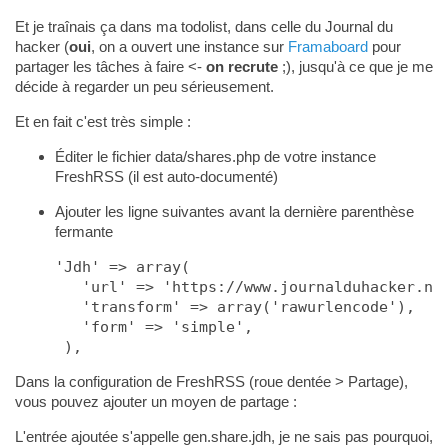
Et je traînais ça dans ma todolist, dans celle du Journal du
hacker (
oui
, on a ouvert une instance sur
Framaboard
pour
partager les tâches à faire <-
on recrute
;), jusqu'à ce que je me
décide à regarder un peu sérieusement.
Et en fait c'est très simple :
Éditer le fichier data/shares.php de votre instance
FreshRSS (il est auto-documenté)
Ajouter les ligne suivantes avant la dernière parenthèse
fermante
'Jdh' => array( 

   'url' => 'https://www.journalduhacker.net
   'transform' => array('rawurlencode'),

   'form' => 'simple',

Dans la configuration de FreshRSS (roue dentée > Partage),
vous pouvez ajouter un moyen de partage :
L'entrée ajoutée s'appelle gen.share.jdh, je ne sais pas pourquoi,