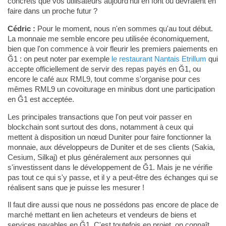
concrets que vos utilisateurs aujourd'hui en font ou devraient en
faire dans un proche futur ?
Cédric :
Pour le moment, nous n'en sommes qu'au tout début.
La monnaie me semble encore peu utilisée économiquement,
bien que l'on commence à voir fleurir les premiers paiements en
Ğ1 : on peut noter par exemple
le restaurant Nantais Etrillum
qui
accepte officiellement de servir des repas payés en Ğ1, ou
encore le café aux RML9, tout comme s'organise pour ces
mêmes RML9 un covoiturage en minibus dont une participation
en Ğ1 est acceptée.
Les principales transactions que l'on peut voir passer en
blockchain sont surtout des dons, notamment à ceux qui
mettent à disposition un nœud Duniter pour faire fonctionner la
monnaie, aux développeurs de Duniter et de ses clients (Sakia,
Cesium, Silkaj) et plus généralement aux personnes qui
s'investissent dans le développement de Ğ1. Mais je ne vérifie
pas tout ce qui s'y passe, et il y a peut-être des échanges qui se
réalisent sans que je puisse les mesurer !
Il faut dire aussi que nous ne possédons pas encore de place de
marché mettant en lien acheteurs et vendeurs de biens et
services payables en Ğ1. C'est toutefois en projet, on connaît