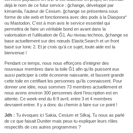
déjà le nom de ce futur service : ğchange, développé par
kimamila, l'auteur de Cesium. ğchange se présentera sous
forme de site web et fonctionnera avec des pods à la Diaspora*
ou Mastodon. C'est à mon avis le service essentiel qui
permettra de faire un véritable bond en avant dans la
valorisation et l'utilisation de Ğ1. Au niveau technos, ğchange se
base actuellement sur des nœuds ElasticSearch et un front
basé sur Ionic 2. Et je crois qu'à ce sujet, toute aide est la
bienvenue !
Pendant ce temps, nous nous efforçons d'intégrer des
nouveaux membres dans la toile Ğ1 afin qu'ils puissent eux
aussi participer à cette économie naissante, et fassent grandir
cette toile en certifiant les personnes qu'ils connaissent. Pour
donner une idée, nous sommes 73 membres actuellement et
nous avons environ 300 personnes dont l'inscription est en
attente. Ce week-end du 8-9 avril, entre 3 et 4 membres
devraient entrer. Il y a donc du chemin à faire sur ce point !
Jdh :
Tu évoques ici Sakia, Cesium et Silkaj. Tu nous as parlé
de ce que faisait Duniter mais peux-tu expliquer leurs rôles
respectifs de ces autres programmes ?