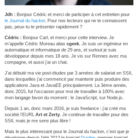
Jdh :
Bonjour Cédric et merci de participer à cet entretien pour
le Journal du hacker
. Pour nos lecteurs qui ne te connaissent
pas, peux-tu te présenter rapidement ?
Cédric :
Bonjour Carl, et merci pour cette interview. Je
m'appelle Cédric Moreau alias
cgeek
. Je suis un ingénieur en
automatique et informatique de 29 ans, et surtout je suis
développeur depuis mes 18 ans. Je vis sur Rennes avec ma
compagne, et aussi j'ai un chat.
J'ai débuté ma vie post-études par 3 années de salariat en SSII,
dans lesquelles j'ai commencé par maintenir puis produire des
applications Java et JavaEE principalement. La 3ème année,
donc 2015, fut l'occasion pour moi de travailler à 100% avec
mon langage favori du moment : le JavaScript, sur Node.js.
Depuis 1 an, donc mars 2016, je suis freelance : j'ai créé ma
société l'EURL
Art et Zerty
. Je continue de travailler pour des
SSII, mais je me sens plus libre !
Mais le plus intéressant pour le Journal du hacker, c'est que je
développe depuis l'été 2013 le logiciel
Duniter
, premier logiciel