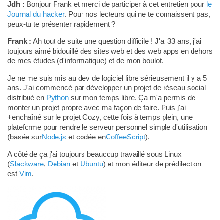
Jdh :
Bonjour Frank et merci de participer à cet entretien pour
le
Journal du hacker
. Pour nos lecteurs qui ne te connaissent pas,
peux-tu te présenter rapidement ?
Frank :
Ah tout de suite une question difficile ! J'ai 33 ans, j'ai
toujours aimé bidouillé des sites web et des web apps en dehors
de mes études (d'informatique) et de mon boulot.
Je ne me suis mis au dev de logiciel libre sérieusement il y a 5
ans. J'ai commencé par développer un projet de réseau social
distribué en
Python
sur mon temps libre. Ça m'a permis de
monter un projet propre avec ma façon de faire. Puis j'ai
+enchaîné sur le projet Cozy, cette fois à temps plein, une
plateforme pour rendre le serveur personnel simple d'utilisation
(basée sur
Node.js
et codée en
CoffeeScript
).
A côté de ça j'ai toujours beaucoup travaillé sous Linux
(
Slackware
,
Debian
et
Ubuntu
) et mon éditeur de prédilection
est
Vim
.