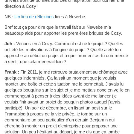
univers sont de bonnes sources d'inspiration pour donner une
direction à Cozy !
NB :
Un lien de réflexions
liées à Newebe.
Bref tout ça pour dire que le travail fait sur Newebe m'a
beaucoup aidé pour apporter les premières briques de Cozy.
Jdh :
Venons-en à Cozy. Comment est né le projet ? Quelles
ont été les motivations à l'origine du projet ? Quelle a été ton
approche au début du projet et à quel moment as-tu commencé
à sentir que cela mènerait loin ?
Frank :
Fin 2011, je me retrouve brutalement au chômage avec
quelques indemnités. Ça faisait un moment que je voulais
monter une boîte et cette situation me le permettait. J'avais lu
quelques bouquins sur le sujet et je me mettais donc en veille en
commençant à penser à des idées avant de me lancer (je
voulais finir avant un projet de bouquin photos auquel j'avais
participé). Un soir de décembre, en lisant un post sur le
Framablog à propos de la vie privée, je tombe sur un
commentaire un peu particulier d'un certain Benjamin qui
cherche à monter un projet d'entreprise pour proposer une
solution. Un peu hésitant au départ, je me dis que ça tombe