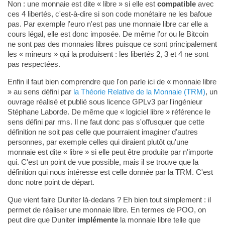
Non : une monnaie est dite « libre » si elle est
compatible
avec
ces 4 libertés, c'est-à-dire si son code monétaire ne les bafoue
pas. Par exemple l'euro n'est pas une monnaie libre car elle a
cours légal, elle est donc imposée. De même l'or ou le Bitcoin
ne sont pas des monnaies libres puisque ce sont principalement
les « mineurs » qui la produisent : les libertés 2, 3 et 4 ne sont
pas respectées.
Enfin il faut bien comprendre que l'on parle ici de « monnaie libre
» au sens défini par
la Théorie Relative de la Monnaie (TRM)
, un
ouvrage réalisé et publié sous licence GPLv3 par l'ingénieur
Stéphane Laborde. De même que « logiciel libre » référence le
sens défini par rms. Il ne faut donc pas s'offusquer que cette
définition ne soit pas celle que pourraient imaginer d'autres
personnes, par exemple celles qui diraient plutôt qu'une
monnaie est dite « libre » si elle peut être produite par n'importe
qui. C'est un point de vue possible, mais il se trouve que la
définition qui nous intéresse est celle donnée par la TRM. C'est
donc notre point de départ.
Que vient faire Duniter là-dedans ? Eh bien tout simplement : il
permet de réaliser une monnaie libre. En termes de POO, on
peut dire que Duniter
implémente
la monnaie libre telle que