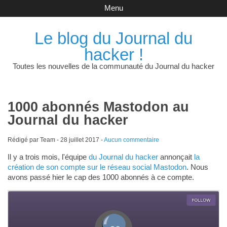
Menu
Le blog du Journal du
hacker !
Toutes les nouvelles de la communauté du Journal du hacker
1000 abonnés Mastodon au
Journal du hacker
Rédigé par Team -
28 juillet 2017
-
Aucun commentaire
Il y a trois mois, l'équipe
du Journal du hacker
annonçait
la
création de son compte sur le réseau social Mastodon
. Nous
avons passé hier le cap des 1000 abonnés à ce compte.