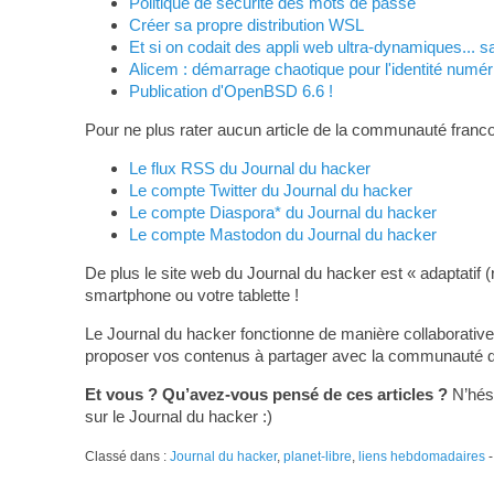
Politique de sécurité des mots de passe
Créer sa propre distribution WSL
Et si on codait des appli web ultra-dynamiques... s
Alicem : démarrage chaotique pour l'identité numér
Publication d'OpenBSD 6.6 !
Pour ne plus rater aucun article de la communauté franco
Le flux RSS du Journal du hacker
Le compte Twitter du Journal du hacker
Le compte Diaspora* du Journal du hacker
Le compte Mastodon du Journal du hacker
De plus le site web du Journal du hacker est « adaptatif (
smartphone ou votre tablette !
Le Journal du hacker fonctionne de manière collaborative
proposer vos contenus à partager avec la communauté du L
Et vous ? Qu’avez-vous pensé de ces articles ?
N’hési
sur le Journal du hacker :)
Classé dans :
Journal du hacker
,
planet-libre
,
liens hebdomadaires
-