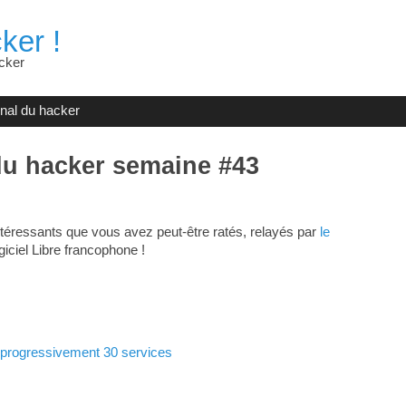
ker !
cker
rnal du hacker
du hacker semaine #43
téressants que vous avez peut-être ratés, relayés par
le
giciel Libre francophone !
a progressivement 30 services