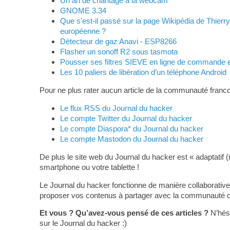
Un an de chantage à la webcam
GNOME 3.34
Que s'est-il passé sur la page Wikipédia de Thierr
européenne ?
Détecteur de gaz Anavi - ESP8266
Flasher un sonoff R2 sous tasmota
Pous­ser ses filtres SIEVE en ligne de commande e
Les 10 paliers de libération d’un téléphone Android
Pour ne plus rater aucun article de la communauté franco
Le flux RSS du Journal du hacker
Le compte Twitter du Journal du hacker
Le compte Diaspora* du Journal du hacker
Le compte Mastodon du Journal du hacker
De plus le site web du Journal du hacker est « adaptatif (
smartphone ou votre tablette !
Le Journal du hacker fonctionne de manière collaborative
proposer vos contenus à partager avec la communauté du L
Et vous ? Qu’avez-vous pensé de ces articles ?
N’hési
sur le Journal du hacker :)