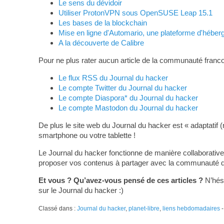
Le sens du dévidoir
Utiliser ProtonVPN sous OpenSUSE Leap 15.1
Les bases de la blockchain
Mise en ligne d'Automario, une plateforme d'héber
A la découverte de Calibre
Pour ne plus rater aucun article de la communauté franco
Le flux RSS du Journal du hacker
Le compte Twitter du Journal du hacker
Le compte Diaspora* du Journal du hacker
Le compte Mastodon du Journal du hacker
De plus le site web du Journal du hacker est « adaptatif (
smartphone ou votre tablette !
Le Journal du hacker fonctionne de manière collaborative
proposer vos contenus à partager avec la communauté du L
Et vous ? Qu’avez-vous pensé de ces articles ?
N’hési
sur le Journal du hacker :)
Classé dans :
Journal du hacker
,
planet-libre
,
liens hebdomadaires
-