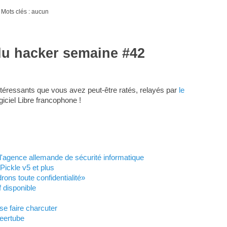
 Mots clés : aucun
du hacker semaine #42
téressants que vous avez peut-être ratés, relayés par
le
giciel Libre francophone !
ar l'agence allemande de sécurité informatique
Pickle v5 et plus
ons toute confidentialité»
f disponible
e faire charcuter
Peertube