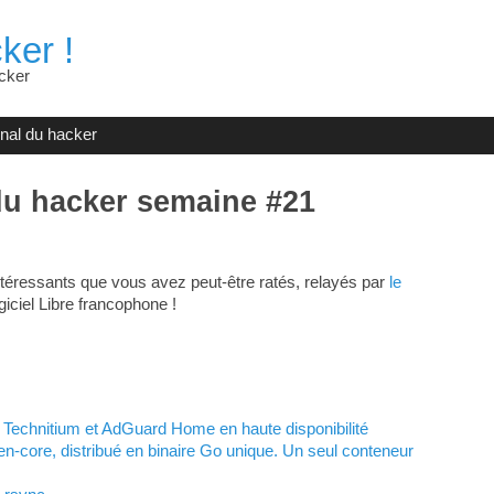
ker !
cker
rnal du hacker
du hacker semaine #21
téressants que vous avez peut-être ratés, relayés par
le
giciel Libre francophone !
Technitium et AdGuard Home en haute disponibilité
pen-core, distribué en binaire Go unique. Un seul conteneur