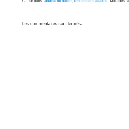
Classé dans :
Journal du hacker
,
liens hebdomadaires
- Mots clés :
Les commentaires sont fermés.