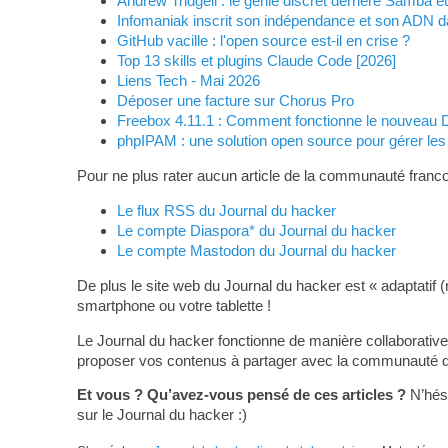
Andrew Tridgell : le génie discret derrière Samba e
Infomaniak inscrit son indépendance et son ADN d
GitHub vacille : l'open source est-il en crise ?
Top 13 skills et plugins Claude Code [2026]
Liens Tech - Mai 2026
Déposer une facture sur Chorus Pro
Freebox 4.11.1 : Comment fonctionne le nouveau 
phpIPAM : une solution open source pour gérer les
Pour ne plus rater aucun article de la communauté franco
Le flux RSS du Journal du hacker
Le compte Diaspora* du Journal du hacker
Le compte Mastodon du Journal du hacker
De plus le site web du Journal du hacker est « adaptatif (
smartphone ou votre tablette !
Le Journal du hacker fonctionne de manière collaborative
proposer vos contenus à partager avec la communauté du L
Et vous ? Qu’avez-vous pensé de ces articles ?
N’hési
sur le Journal du hacker :)