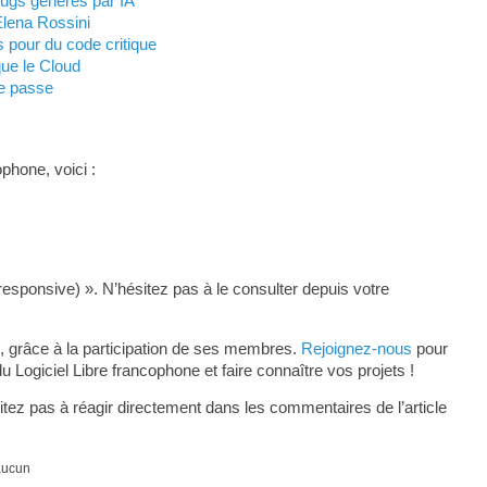
bugs générés par IA
Elena Rossini
s pour du code critique
ue le Cloud
e passe
phone, voici :
responsive) ». N’hésitez pas à le consulter depuis votre
, grâce à la participation de ses membres.
Rejoignez-nous
pour
ogiciel Libre francophone et faire connaître vos projets !
tez pas à réagir directement dans les commentaires de l’article
 aucun