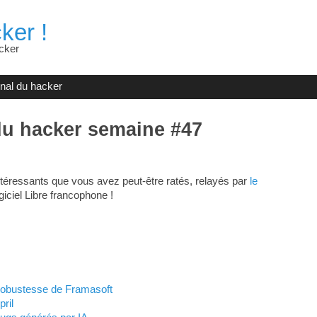
ker !
cker
rnal du hacker
du hacker semaine #47
téressants que vous avez peut-être ratés, relayés par
le
giciel Libre francophone !
a robustesse de Framasoft
ril