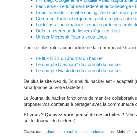
FFmpeg, Google et la « bouillie » des rapports de 
Fediverse - Le futur sera fédéré et auto-hébergé - 
Linus Torvalds - Le vibe coding c'est cool, mais pa
Comment l'autohébergement peut-être plus fiable q
LockPass : automatiser la sauvegarde des mots d
Dufs : un serveur de fichiers léger en Rust
Utiliser Microsoft Teams sous Linux
Pour ne plus rater aucun article de la communauté franco
Le flux RSS du Journal du hacker
Le compte Diaspora* du Journal du hacker
Le compte Mastodon du Journal du hacker
De plus le site web du Journal du hacker est « adaptatif (
smartphone ou votre tablette !
Le Journal du hacker fonctionne de manière collaborative
proposer vos contenus à partager avec la communauté du L
Et vous ? Qu’avez-vous pensé de ces articles ?
N’hési
sur le Journal du hacker :)
Classé dans :
Journal du hacker
,
liens hebdomadaires
- Mots clés :