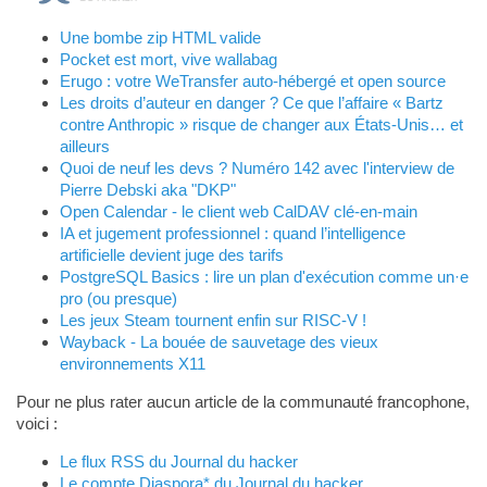
Une bombe zip HTML valide
Pocket est mort, vive wallabag
Erugo : votre WeTransfer auto-hébergé et open source
Les droits d’auteur en danger ? Ce que l’affaire « Bartz
contre Anthropic » risque de changer aux États-Unis… et
ailleurs
Quoi de neuf les devs ? Numéro 142 avec l'interview de
Pierre Debski aka "DKP"
Open Calendar - le client web CalDAV clé-en-main
IA et jugement professionnel : quand l’intelligence
artificielle devient juge des tarifs
PostgreSQL Basics : lire un plan d'exécution comme un·e
pro (ou presque)
Les jeux Steam tournent enfin sur RISC-V !
Wayback - La bouée de sauvetage des vieux
environnements X11
Pour ne plus rater aucun article de la communauté francophone,
voici :
Le flux RSS du Journal du hacker
Le compte Diaspora* du Journal du hacker