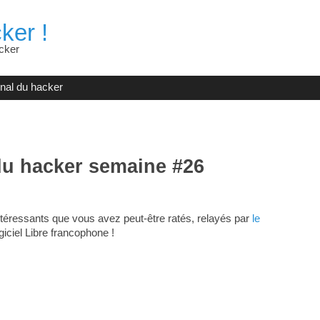
ker !
cker
rnal du hacker
du hacker semaine #26
téressants que vous avez peut-être ratés, relayés par
le
giciel Libre francophone !