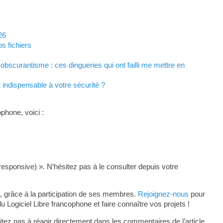
26
s fichiers
 obscurantisme : ces dingueries qui ont failli me mettre en
 indispensable à votre sécurité ?
phone, voici :
responsive) ». N’hésitez pas à le consulter depuis votre
, grâce à la participation de ses membres.
Rejoignez-nous
pour
ogiciel Libre francophone et faire connaître vos projets !
tez pas à réagir directement dans les commentaires de l’article