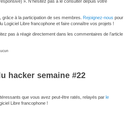
responsive) ». N’hésitez pas à le consulter depuis votre
, grâce à la participation de ses membres.
Rejoignez-nous
pour
ogiciel Libre francophone et faire connaître vos projets !
tez pas à réagir directement dans les commentaires de l’article
 aucun
du hacker semaine #22
téressants que vous avez peut-être ratés, relayés par
le
giciel Libre francophone !