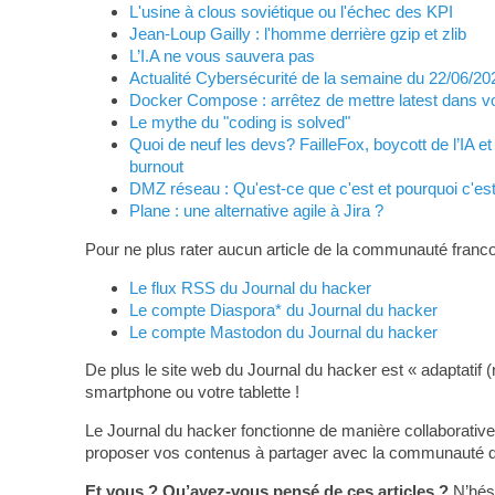
L'usine à clous soviétique ou l'échec des KPI
Jean-Loup Gailly : l'homme derrière gzip et zlib
L’I.A ne vous sauvera pas
Actualité Cybersécurité de la semaine du 22/06/20
Docker Compose : arrêtez de mettre latest dans vo
Le mythe du "coding is solved"
Quoi de neuf les devs? FailleFox, boycott de l’IA et
burnout
DMZ réseau : Qu'est-ce que c'est et pourquoi c'est
Plane : une alternative agile à Jira ?
Pour ne plus rater aucun article de la communauté franco
Le flux RSS du Journal du hacker
Le compte Diaspora* du Journal du hacker
Le compte Mastodon du Journal du hacker
De plus le site web du Journal du hacker est « adaptatif (
smartphone ou votre tablette !
Le Journal du hacker fonctionne de manière collaborative
proposer vos contenus à partager avec la communauté du L
Et vous ? Qu’avez-vous pensé de ces articles ?
N’hési