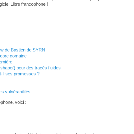
giciel Libre francophone !
view de Bastien de SYRN
propre domaine
ernière
shape() pour des tracés fluides
nt-il ses promesses ?
s vulnérabilités
phone, voici :