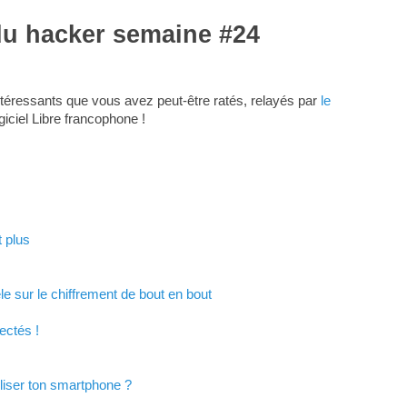
du hacker semaine #24
téressants que vous avez peut-être ratés, relayés par
le
giciel Libre francophone !
t plus
e sur le chiffrement de bout en bout
ectés !
liser ton smartphone ?